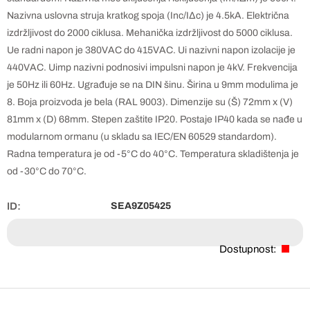
Nazivna uslovna struja kratkog spoja (Inc/IΔc) je 4.5kA. Električna
izdržljivost do 2000 ciklusa. Mehanička izdržljivost do 5000 ciklusa.
Ue radni napon je 380VAC do 415VAC. Ui nazivni napon izolacije je
440VAC. Uimp nazivni podnosivi impulsni napon je 4kV. Frekvencija
je 50Hz ili 60Hz. Ugrađuje se na DIN šinu. Širina u 9mm modulima je
8. Boja proizvoda je bela (RAL 9003). Dimenzije su (Š) 72mm x (V)
81mm x (D) 68mm. Stepen zaštite IP20. Postaje IP40 kada se nađe u
modularnom ormanu (u skladu sa IEC/EN 60529 standardom).
Radna temperatura je od -5°C do 40°C. Temperatura skladištenja je
od -30°C do 70°C.
ID:
SEA9Z05425
Dostupnost: