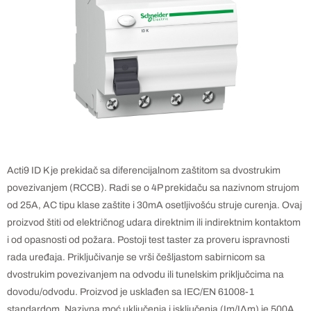
Acti9 ID K je prekidač sa diferencijalnom zaštitom sa dvostrukim
povezivanjem (RCCB). Radi se o 4P prekidaču sa nazivnom strujom
od 25A, AC tipu klase zaštite i 30mA osetljivošću struje curenja. Ovaj
proizvod štiti od električnog udara direktnim ili indirektnim kontaktom
i od opasnosti od požara. Postoji test taster za proveru ispravnosti
rada uređaja. Priključivanje se vrši češljastom sabirnicom sa
dvostrukim povezivanjem na odvodu ili tunelskim priključcima na
dovodu/odvodu. Proizvod je usklađen sa IEC/EN 61008-1
standardom. Nazivna moć uključenja i isključenja (Im/IΔm) je 500A.