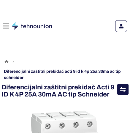
diferencijalni zaštitni prekidač acti 9 id k 4p 25a 30ma ac tip
schneider
Diferencijalni zaštitni prekidač Acti 9
ID K 4P 25A 30mA AC tip Schneider