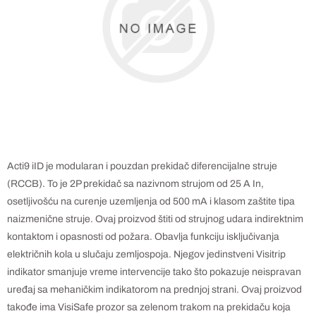
Acti9 iID je modularan i pouzdan prekidač diferencijalne struje
(RCCB). To je 2P prekidač sa nazivnom strujom od 25 A In,
osetljivošću na curenje uzemljenja od 500 mA i klasom zaštite tipa
naizmenične struje. Ovaj proizvod štiti od strujnog udara indirektnim
kontaktom i opasnosti od požara. Obavlja funkciju isključivanja
električnih kola u slučaju zemljospoja. Njegov jedinstveni Visitrip
indikator smanjuje vreme intervencije tako što pokazuje neispravan
uređaj sa mehaničkim indikatorom na prednjoj strani. Ovaj proizvod
takođe ima VisiSafe prozor sa zelenom trakom na prekidaču koja