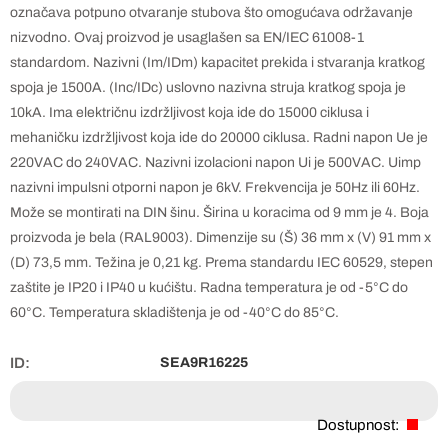
označava potpuno otvaranje stubova što omogućava održavanje
nizvodno. Ovaj proizvod je usaglašen sa EN/IEC 61008-1
standardom. Nazivni (Im/IDm) kapacitet prekida i stvaranja kratkog
spoja je 1500A. (Inc/IDc) uslovno nazivna struja kratkog spoja je
10kA. Ima električnu izdržljivost koja ide do 15000 ciklusa i
mehaničku izdržljivost koja ide do 20000 ciklusa. Radni napon Ue je
220VAC do 240VAC. Nazivni izolacioni napon Ui je 500VAC. Uimp
nazivni impulsni otporni napon je 6kV. Frekvencija je 50Hz ili 60Hz.
Može se montirati na DIN šinu. Širina u koracima od 9 mm je 4. Boja
proizvoda je bela (RAL9003). Dimenzije su (Š) 36 mm x (V) 91 mm x
(D) 73,5 mm. Težina je 0,21 kg. Prema standardu IEC 60529, stepen
zaštite je IP20 i IP40 u kućištu. Radna temperatura je od -5°C do
60°C. Temperatura skladištenja je od -40°C do 85°C.
ID:
SEA9R16225
Dostupnost: