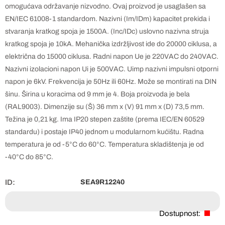
omogućava održavanje nizvodno. Ovaj proizvod je usaglašen sa
EN/IEC 61008-1 standardom. Nazivni (Im/IDm) kapacitet prekida i
stvaranja kratkog spoja je 1500A. (Inc/IDc) uslovno nazivna struja
kratkog spoja je 10kA. Mehanička izdržljivost ide do 20000 ciklusa, a
električna do 15000 ciklusa. Radni napon Ue je 220VAC do 240VAC.
Nazivni izolacioni napon Ui je 500VAC. Uimp nazivni impulsni otporni
napon je 6kV. Frekvencija je 50Hz ili 60Hz. Može se montirati na DIN
šinu. Širina u koracima od 9 mm je 4. Boja proizvoda je bela
(RAL9003). Dimenzije su (Š) 36 mm x (V) 91 mm x (D) 73,5 mm.
Težina je 0,21 kg. Ima IP20 stepen zaštite (prema IEC/EN 60529
standardu) i postaje IP40 jednom u modularnom kućištu. Radna
temperatura je od -5°C do 60°C. Temperatura skladištenja je od
-40°C do 85°C.
ID:
SEA9R12240
Dostupnost: