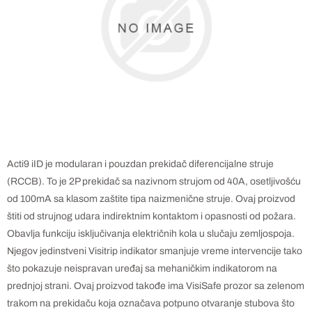
Acti9 iID je modularan i pouzdan prekidač diferencijalne struje
(RCCB). To je 2P prekidač sa nazivnom strujom od 40A, osetljivošću
od 100mA sa klasom zaštite tipa naizmenične struje. Ovaj proizvod
štiti od strujnog udara indirektnim kontaktom i opasnosti od požara.
Obavlja funkciju isključivanja električnih kola u slučaju zemljospoja.
Njegov jedinstveni Visitrip indikator smanjuje vreme intervencije tako
što pokazuje neispravan uređaj sa mehaničkim indikatorom na
prednjoj strani. Ovaj proizvod takođe ima VisiSafe prozor sa zelenom
trakom na prekidaču koja označava potpuno otvaranje stubova što