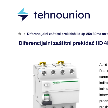
diferencijalni zaštitni prekidač iid 4p 25a 30ma ac 
Diferencijalni zaštitni prekidač II
Acti9
Radi 
curenj
indire
kola 
inter
predn
preki