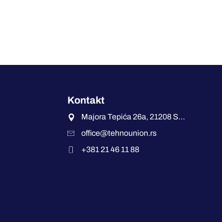
Kontakt
Majora Tepića 26a, 21208 Sremska Kamenica
office@tehnounion.rs
+381 21 46 11 88