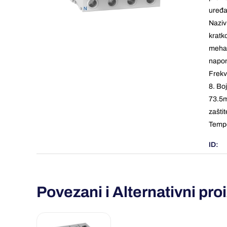
uređa
Naziv
kratko
mehan
napon
Frekv
8. Bo
73.5m
zašti
Tempe
ID:
Povezani i Alternativni pro