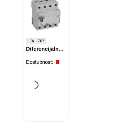
LE411707
Diferencijalna sklopka TX3 4P 25A 30mA AC 400V Legrand
Dostupnost: