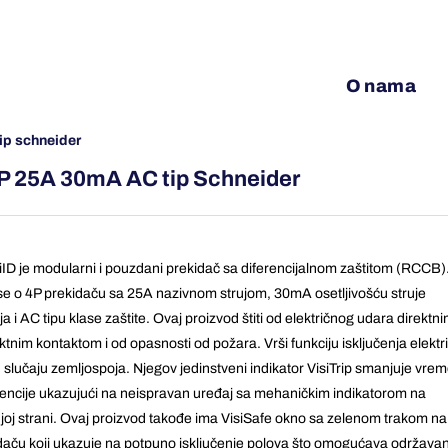
O nama
tip schneider
D 4P 25A 30mA AC tip Schneider
 iID je modularni i pouzdani prekidač sa diferencijalnom zaštitom (RCCB)
se o 4P prekidaču sa 25A nazivnom strujom, 30mA osetljivošću struje
a i AC tipu klase zaštite. Ovaj proizvod štiti od električnog udara direktnim
ktnim kontaktom i od opasnosti od požara. Vrši funkciju isključenja elektr
u slučaju zemljospoja. Njegov jedinstveni indikator VisiTrip smanjuje vre
vencije ukazujući na neispravan uređaj sa mehaničkim indikatorom na
joj strani. Ovaj proizvod takođe ima VisiSafe okno sa zelenom trakom na
daču koji ukazuje na potpuno isključenje polova što omogućava održava