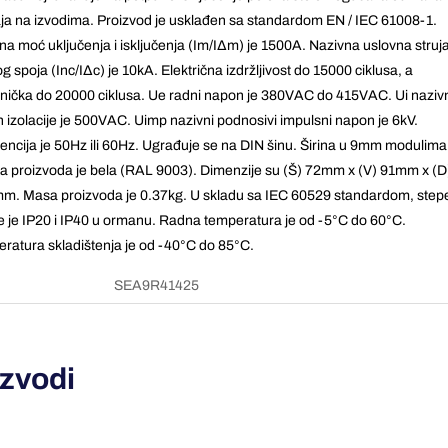
ja na izvodima. Proizvod je usklađen sa standardom EN / IEC 61008-1.
na moć uključenja i isključenja (Im/IΔm) je 1500A. Nazivna uslovna struj
g spoja (Inc/IΔc) je 10kA. Električna izdržljivost do 15000 ciklusa, a
ička do 20000 ciklusa. Ue radni napon je 380VAC do 415VAC. Ui naziv
 izolacije je 500VAC. Uimp nazivni podnosivi impulsni napon je 6kV.
encija je 50Hz ili 60Hz. Ugrađuje se na DIN šinu. Širina u 9mm modulima
ja proizvoda je bela (RAL 9003). Dimenzije su (Š) 72mm x (V) 91mm x (D
m. Masa proizvoda je 0.37kg. U skladu sa IEC 60529 standardom, step
te je IP20 i IP40 u ormanu. Radna temperatura je od -5°C do 60°C.
ratura skladištenja je od -40°C do 85°C.
SEA9R41425
izvodi