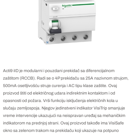
Acti9 iID je modularni i pouzdani prekidač sa diferencijalnom
zaštitom (RCCB). Radi se o 4P prekidaču sa 25A nazivnom strujom,
500mA osetljivošću struje curenja i AC tipu klase zaštite. Ovaj
proizvod štiti od električnog udara indirektnim kontaktom i od
opasnosti od požara. Vrši funkciju isključenja električnih kola u
slučaju zemljospoja. Njegov jedinstveni indikator VisiTrip smanjuje
vreme intervencije ukazujući na neispravan uređaj sa mehaničkim
indikatorom na prednjoj strani. Ovaj proizvod takođe ima VisiSafe
okno sa zelenom trakom na prekidaču koji ukazuje na potpuno