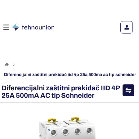
diferencijalni zaštitni prekidač iid 4p 25a 500ma ac tip schneider
Diferencijalni zaštitni prekidač IID 4P
25A 500mA AC tip Schneider