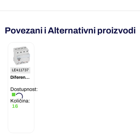
Povezani i Alternativni proizvodi
LE411737
Diferencijalna sklopka TX3 4P 25A 500mA AC 400V Legrand
Dostupnost:
Količina:
16