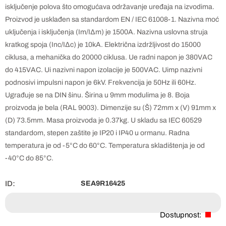
isključenje polova što omogućava održavanje uređaja na izvodima.
Proizvod je usklađen sa standardom EN / IEC 61008-1. Nazivna moć
uključenja i isključenja (Im/IΔm) je 1500A. Nazivna uslovna struja
kratkog spoja (Inc/IΔc) je 10kA. Električna izdržljivost do 15000
ciklusa, a mehanička do 20000 ciklusa. Ue radni napon je 380VAC
do 415VAC. Ui nazivni napon izolacije je 500VAC. Uimp nazivni
podnosivi impulsni napon je 6kV. Frekvencija je 50Hz ili 60Hz.
Ugrađuje se na DIN šinu. Širina u 9mm modulima je 8. Boja
proizvoda je bela (RAL 9003). Dimenzije su (Š) 72mm x (V) 91mm x
(D) 73.5mm. Masa proizvoda je 0.37kg. U skladu sa IEC 60529
standardom, stepen zaštite je IP20 i IP40 u ormanu. Radna
temperatura je od -5°C do 60°C. Temperatura skladištenja je od
-40°C do 85°C.
ID:
SEA9R16425
Dostupnost: