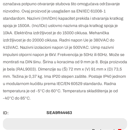
označava potpuno otvaranje stubova što omogućava održavanje
nizvodno. Ovaj proizvod je usaglašen sa EN/IEC 61008-1
standardom. Nazivni (Im/IDm) kapacitet prekida i stvaranja kratkog
spoja je 1500A. (Inc/IDc) uslovno nazivna struja kratkog spoja je
10kA. Električna izdržljivost je do 15000 ciklusa. Mehanička
izdržljivost je do 20000 ciklusa. Radni napon Ue je 380VAC do
415VAC. Nazivni izolacioni napon Ui je 500VAC. Uimp nazivni
impulsni otporni napon je 6kV. Frekvencija je 50Hz ili 60Hz. Može se
montirati na DIN šinu. Širina u koracima od 9 mm je 8. Boja proizvoda
je bela (RAL9003). Dimenzije su (Š) 72 mm x (V) 91 mm x (D) 73,5
mm. Težina je 0,37 kg. Ima IP20 stepen zaštite. Postaje IP40 jednom
u modularnom kućištu prema IEC/EN 60529 standardu. Radna
temperatura je od -5°C do 60°C. Temperatura skladištenja je od
-40°C do 85°C.
ID:
SEA9R44463