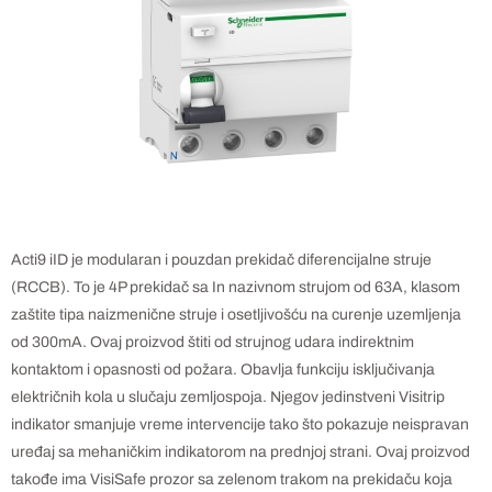
Acti9 iID je modularan i pouzdan prekidač diferencijalne struje
(RCCB). To je 4P prekidač sa In nazivnom strujom od 63A, klasom
zaštite tipa naizmenične struje i osetljivošću na curenje uzemljenja
od 300mA. Ovaj proizvod štiti od strujnog udara indirektnim
kontaktom i opasnosti od požara. Obavlja funkciju isključivanja
električnih kola u slučaju zemljospoja. Njegov jedinstveni Visitrip
indikator smanjuje vreme intervencije tako što pokazuje neispravan
uređaj sa mehaničkim indikatorom na prednjoj strani. Ovaj proizvod
takođe ima VisiSafe prozor sa zelenom trakom na prekidaču koja