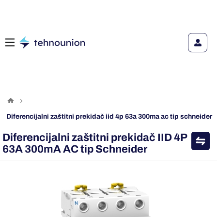
diferencijalni zaštitni prekidač iid 4p 63a 300ma ac tip schneider
Diferencijalni zaštitni prekidač IID 4P
63A 300mA AC tip Schneider