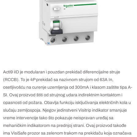
Acti9 iID je modularan i pouzdan prekidač diferencijalne struje
(RCCB). To je 4P prekidač sa nazivnom strujom od 63A In,
osetljivošću na curenje uzemljenja od 300mA i klasom zaštite tipa A-
SI. Ovaj proizvod štiti od strujnog udara indirektnim kontaktom i
opasnosti od požara. Obavlja funkciju isključivanja električnih kola u
slučaju zemljospoja. Njegov jedinstveni Visitrip indikator smanjuje
vreme intervencije tako što pokazuje neispravan uređaj sa
mehaničkim indikatorom na prednjoj strani. Ovaj proizvod takođe
ima VisiSafe prozor sa zelenom trakom na prekidaču koja označava