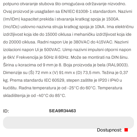
potpuno otvaranje stubova što omogućava održavanje nizvodno.
Ovaj proizvod je usaglašen sa EN/IEC 61008-1 standardom. Nazivni
(Im/IDm) kapacitet prekida i stvaranja kratkog spoja je 1500A.
(Inc/IDc) uslovno nazivna struja kratkog spoja je 10kA. Ima električnu
izdržljivost koja ide do 15000 ciklusa i mehaničku izdržljivost koja ide
do 20000 ciklusa. Radni napon Ue je 380VAC do 415VAC. Nazivni
izolacioni napon Ui je 500VAC. Uimp nazivni impulsni otporni napon
je 6kV. Frekvencija je 50Hz ili 60Hz. Može se montirati na DIN šinu.
Širina u koracima od 9 mm je 8. Boja proizvoda je bela (RAL9003).
Dimenzije su (Š) 72 mm x (V) 91 mm x (D) 73,5 mm. Težina je 0,37
kg. Prema standardu IEC 60529, stepen zaštite je IP20 i IP40 u
kućištu. Radna temperatura je od -25°C do 60°C. Temperatura
skladištenja je od -40°C do 85°C.
ID:
SEA9R34463
Dostupnost: