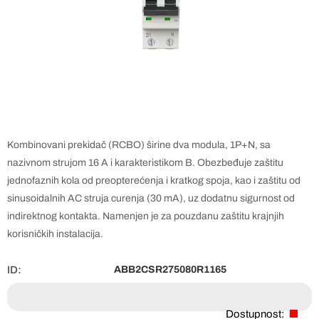
Kombinovani prekidač (RCBO) širine dva modula, 1P+N, sa
nazivnom strujom 16 A i karakteristikom B. Obezbeđuje zaštitu
jednofaznih kola od preopterećenja i kratkog spoja, kao i zaštitu od
sinusoidalnih AC struja curenja (30 mA), uz dodatnu sigurnost od
indirektnog kontakta. Namenjen je za pouzdanu zaštitu krajnjih
korisničkih instalacija.
ID:
ABB2CSR275080R1165
Dostupnost: