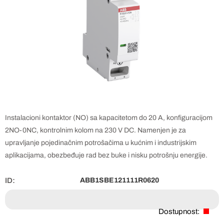
Instalacioni kontaktor (NO) sa kapacitetom do 20 A, konfiguracijom
2NO-0NC, kontrolnim kolom na 230 V DC. Namenjen je za
upravljanje pojedinačnim potrošačima u kućnim i industrijskim
aplikacijama, obezbeđuje rad bez buke i nisku potrošnju energije.
ID:
ABB1SBE121111R0620
Dostupnost: