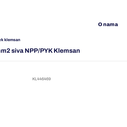
O nama
pyk klemsan
6 mm2 siva NPP/PYK Klemsan
KL446469