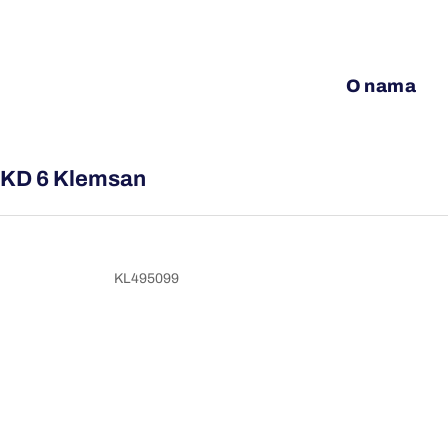
O nama
va KD 6 Klemsan
KL495099