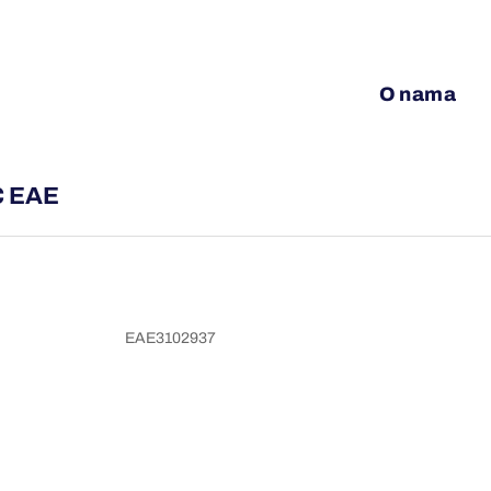
O nama
C EAE
EAE3102937