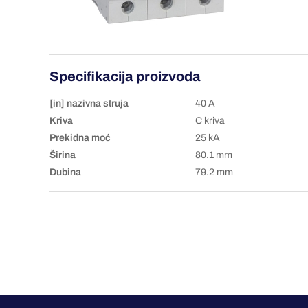
Specifikacija proizvoda
[in] nazivna struja
40 A
Kriva
C kriva
Prekidna moć
25 kA
Širina
80.1 mm
Dubina
79.2 mm