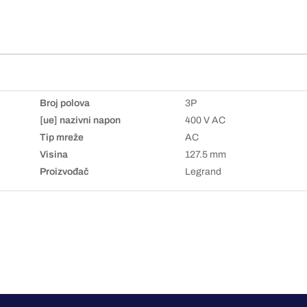
Broj polova
3P
[ue] nazivni napon
400 V AC
Tip mreže
AC
Visina
127.5 mm
Proizvođač
Legrand