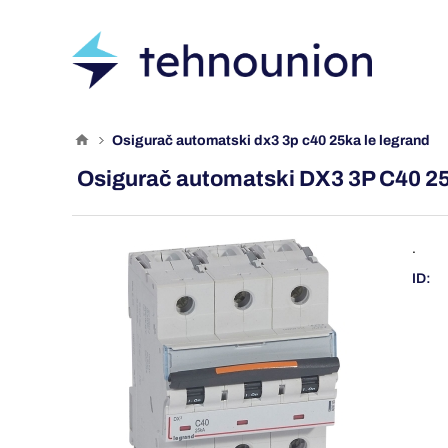
osigurač automatski dx3 3p c40 25ka le legrand
Osigurač automatski DX3 3P C40 2
.
ID: