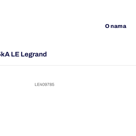
O nama
5kA LE Legrand
LE409785