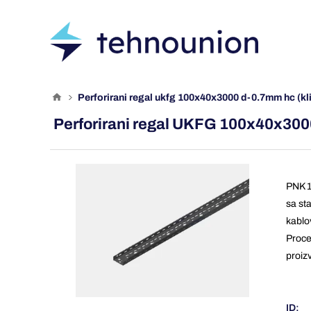
perforirani regal ukfg 100x40x3000 d-0.7mm hc (kl
Perforirani regal UKFG 100x40x300
PNK 1
sa st
kablo
Proce
proiz
ID: