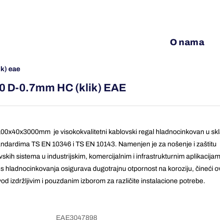
O nama
ik) eae
0 D-0.7mm HC (klik) EAE
00x40x3000mm je visokokvalitetni kablovski regal hladnocinkovan u sk
andardima TS EN 10346 i TS EN 10143. Namenjen je za nošenje i zaštitu
vskih sistema u industrijskim, komercijalnim i infrastrukturnim aplikacija
s hladnocinkovanja osigurava dugotrajnu otpornost na koroziju, čineći o
vod izdržljivim i pouzdanim izborom za različite instalacione potrebe.
EAE3047898