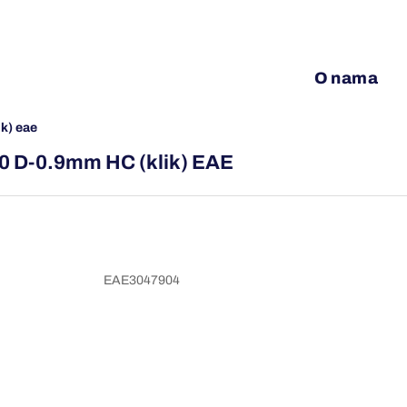
O nama
ik) eae
0 D-0.9mm HC (klik) EAE
EAE3047904