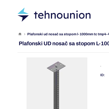
plafonski ud nosač sa stopom l-1000mm tc tmp4-
Plafonski UD nosač sa stopom L-
.
ID: