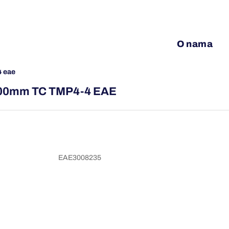
O nama
4 eae
1000mm TC TMP4-4 EAE
EAE3008235