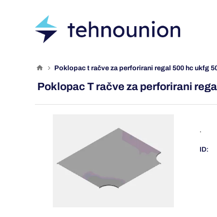
poklopac t račve za perforirani regal 500 hc ukfg 5
Poklopac T račve za perforirani re
.
ID: