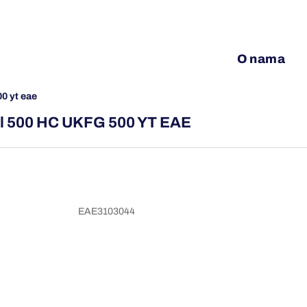
O nama
00 yt eae
gal 500 HC UKFG 500 YT EAE
EAE3103044