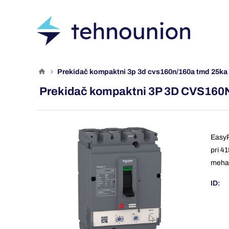
prekidač kompaktni 3p 3d cvs160n/160a tmd 25ka
Prekidač kompaktni 3P 3D CVS160
EasyP
pri 4
mehan
ID: