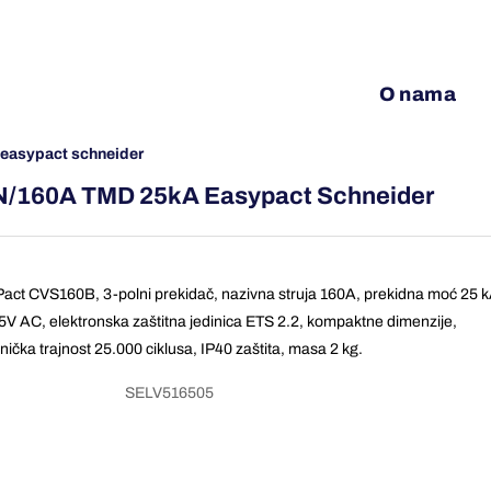
O nama
 easypact schneider
N/160A TMD 25kA Easypact Schneider
act CVS160B, 3-polni prekidač, nazivna struja 160A, prekidna moć 25 
15V AC, elektronska zaštitna jedinica ETS 2.2, kompaktne dimenzije,
ička trajnost 25.000 ciklusa, IP40 zaštita, masa 2 kg.
SELV516505