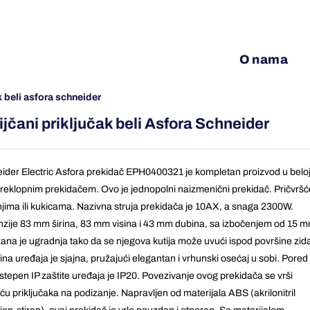
O nama
k beli asfora schneider
jčani priključak beli Asfora Schneider
ider Electric Asfora prekidač EPH0400321 je kompletan proizvod u beloj
preklopnim prekidačem. Ovo je jednopolni naizmenični prekidač. Pričvršć
njima ili kukicama. Nazivna struja prekidača je 10AX, a snaga 2300W.
zije 83 mm širina, 83 mm visina i 43 mm dubina, sa izbočenjem od 15 m
ana je ugradnja tako da se njegova kutija može uvući ispod površine zid
na uređaja je sjajna, pružajući elegantan i vrhunski osećaj u sobi. Pored
 stepen IP zaštite uređaja je IP20. Povezivanje ovog prekidača se vrši
u priključaka na podizanje. Napravljen od materijala ABS (akrilonitril