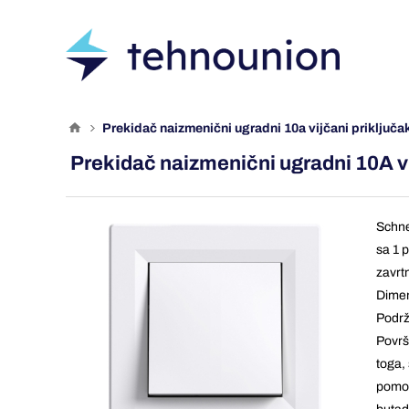
prekidač naizmenični ugradni 10a vijčani priključa
Prekidač naizmenični ugradni 10A vi
Schne
sa 1 
zavrt
Dimen
Podrž
Površi
toga,
pomoć