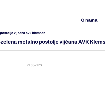
O nama
 postolje vijčana avk klemsan
-zelena metalno postolje vijčana AVK Klem
KL334170