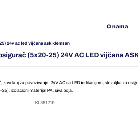
O nama
25) 24v ac led vijčana ask klemsan
 osigurač (5x20-25) 24V AC LED vijčana A
, zavrtanj za povezivanje, 24V AC sa LED indikacijom, stezaljka za osig
25), izolacioni materijal PA, siva boja.
KL351219