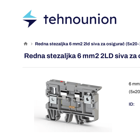
redna stezaljka 6 mm2 2ld siva za osigurač (5x20-
Redna stezaljka 6 mm2 2LD siva za
6 mm²
(5x20-
ID: