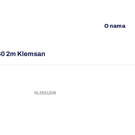
O nama
60 2m Klemsan
KL5551206