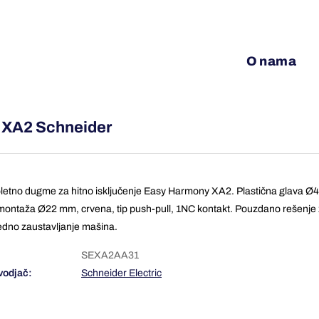
O nama
y XA2 Schneider
etno dugme za hitno isključenje Easy Harmony XA2. Plastična glava Ø
ontaža Ø22 mm, crvena, tip push-pull, 1NC kontakt. Pouzdano rešenje
dno zaustavljanje mašina.
SEXA2AA31
vodjač:
Schneider Electric