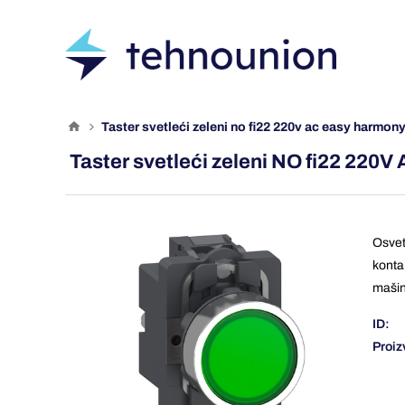
taster svetleći zeleni no fi22 220v ac easy harmon
Taster svetleći zeleni NO fi22 220
Osvet
konta
mašin
ID:
Proiz