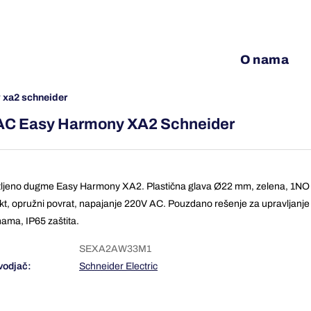
O nama
y xa2 schneider
V AC Easy Harmony XA2 Schneider
ljeno dugme Easy Harmony XA2. Plastična glava Ø22 mm, zelena, 1NO
kt, opružni povrat, napajanje 220V AC. Pouzdano rešenje za upravljanje
ama, IP65 zaštita.
SEXA2AW33M1
vodjač:
Schneider Electric