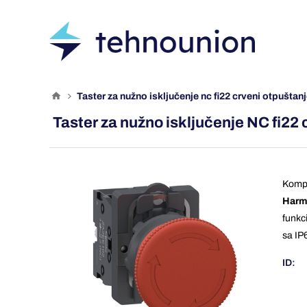
taster za nužno isključenje nc fi22 crveni otpušt
Taster za nužno isključenje NC fi2
Kompl
Harm
funkc
sa IP
ID: