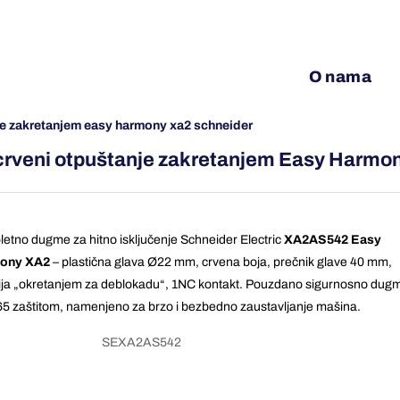
O nama
anje zakretanjem easy harmony xa2 schneider
2 crveni otpuštanje zakretanjem Easy Harm
etno dugme za hitno isključenje Schneider Electric
XA2AS542 Easy
ony XA2
– plastična glava Ø22 mm, crvena boja, prečnik glave 40 mm,
ija „okretanjem za deblokadu“, 1NC kontakt. Pouzdano sigurnosno dug
65 zaštitom, namenjeno za brzo i bezbedno zaustavljanje mašina.
SEXA2AS542