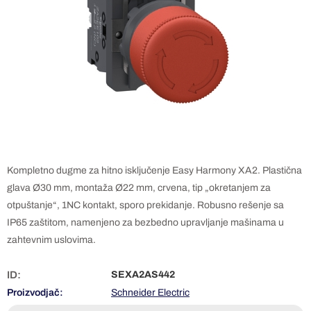
Kompletno dugme za hitno isključenje Easy Harmony XA2. Plastična
glava Ø30 mm, montaža Ø22 mm, crvena, tip „okretanjem za
otpuštanje“, 1NC kontakt, sporo prekidanje. Robusno rešenje sa
IP65 zaštitom, namenjeno za bezbedno upravljanje mašinama u
zahtevnim uslovima.
ID:
SEXA2AS442
Proizvodjač:
Schneider Electric