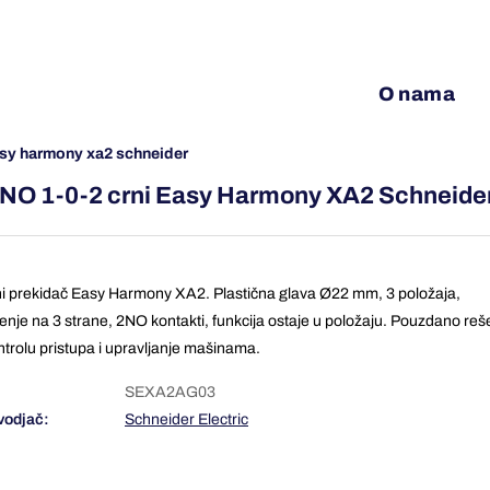
O nama
 easy harmony xa2 schneider
 2NO 1-0-2 crni Easy Harmony XA2 Schneide
ni prekidač Easy Harmony XA2. Plastična glava Ø22 mm, 3 položaja,
čenje na 3 strane, 2NO kontakti, funkcija ostaje u položaju. Pouzdano reš
ntrolu pristupa i upravljanje mašinama.
SEXA2AG03
vodjač:
Schneider Electric