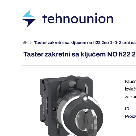
taster zakretni sa ključem no fi22 2no 1-0-2 crni
Taster zakretni sa ključem NO fi22
Ključ
izvla
za ko
ID:
Proiz