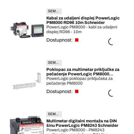
SEMETSECAB10
Kabal za udaljeni displej PowerLogic
PM8000 RD96 10m Schneider
PowerLogic PM8000 - kabl za udaljeni
displej RD96 - 10m
Dostupnost:
SEMETSEPM8000SK
Poklopac za multimetar priključke za
pečaćenje PowerLogic PM8000
Schneider
PowerLogic poklopac priključaka za
pečaćenje PM8000
Dostupnost:
SEMETSEPM8243
Multimetar digitalni montaža na DIN
šinu PowerLogic PM8243 Schneider
PowerLogic PM8000 - PM8243